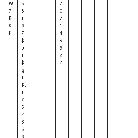
W
5
7:
7
8
0
E
1
7:
S
4
1
F
7
4.
$
9
o
9
1
2
$
Z
g
1
$t
1
7
5
2
8
5
8