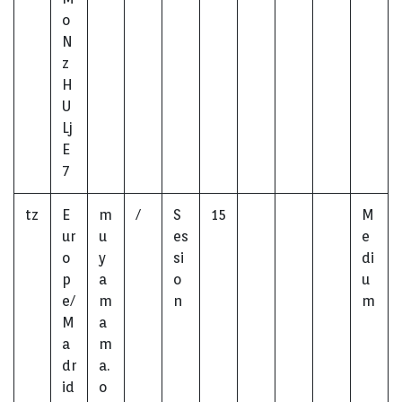
o
N
z
H
U
Lj
E
7
tz
E
m
/
S
15
M
ur
u
es
e
o
y
si
di
p
a
o
u
e/
m
n
m
M
a
a
m
dr
a.
id
o