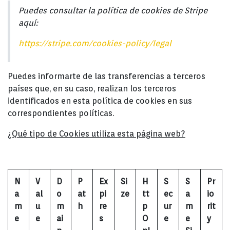
Puedes consultar la política de cookies de Stripe
aquí:
https://stripe.com/cookies-policy/legal
Puedes informarte de las transferencias a terceros
países que, en su caso, realizan los terceros
identificados en esta política de cookies en sus
correspondientes políticas.
¿Qué tipo de Cookies utiliza esta página web?
N
V
D
P
Ex
Si
H
S
S
Pr
a
al
o
at
pi
ze
tt
ec
a
io
m
u
m
h
re
p
ur
m
rit
e
e
ai
s
O
e
e
y