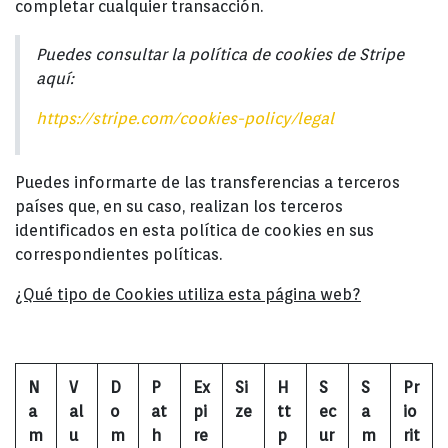
completar cualquier transacción.
Puedes consultar la política de cookies de Stripe
aquí:
https://stripe.com/cookies-policy/legal
Puedes informarte de las transferencias a terceros
países que, en su caso, realizan los terceros
identificados en esta política de cookies en sus
correspondientes políticas.
¿Qué tipo de Cookies utiliza esta página web?
N
V
D
P
Ex
Si
H
S
S
Pr
a
al
o
at
pi
ze
tt
ec
a
io
m
u
m
h
re
p
ur
m
rit