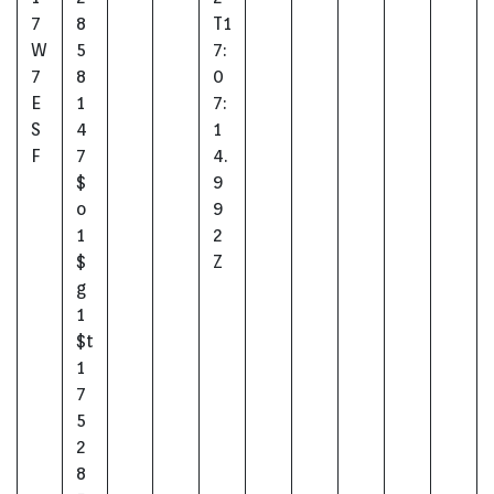
7
8
T1
W
5
7:
7
8
0
E
1
7:
S
4
1
F
7
4.
$
9
o
9
1
2
$
Z
g
1
$t
1
7
5
2
8